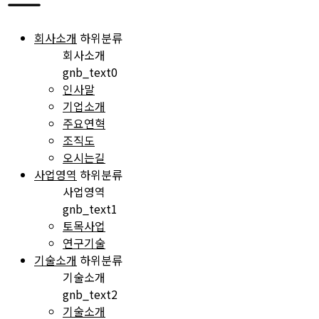
회사소개
하위분류
회사소개
gnb_text0
인사말
기업소개
주요연혁
조직도
오시는길
사업영역
하위분류
사업영역
gnb_text1
토목사업
연구기술
기술소개
하위분류
기술소개
gnb_text2
기술소개