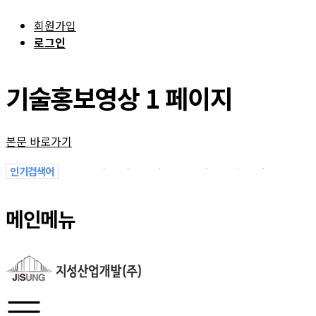
회원가입
로그인
기술홍보영상 1 페이지
본문 바로가기
인기검색어
1
1.
1-1
의정부
1월
-1
13P7vYa
메인메뉴