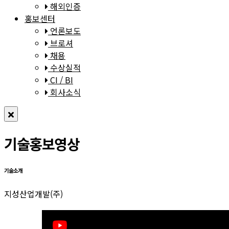
해외인증
홍보센터
언론보도
브로셔
채용
수상실적
CI / BI
회사소식
기술홍보영상
기술소개
지성산업개발(주)