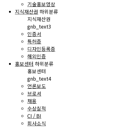
기술홍보영상
지식재산권
하위분류
지식재산권
gnb_text3
인증서
특허증
디자인등록증
해외인증
홍보센터
하위분류
홍보센터
gnb_text4
언론보도
브로셔
채용
수상실적
CI / BI
회사소식