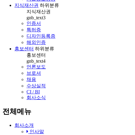
지식재산권
하위분류
지식재산권
gnb_text3
인증서
특허증
디자인등록증
해외인증
홍보센터
하위분류
홍보센터
gnb_text4
언론보도
브로셔
채용
수상실적
CI / BI
회사소식
전체메뉴
회사소개
인사말