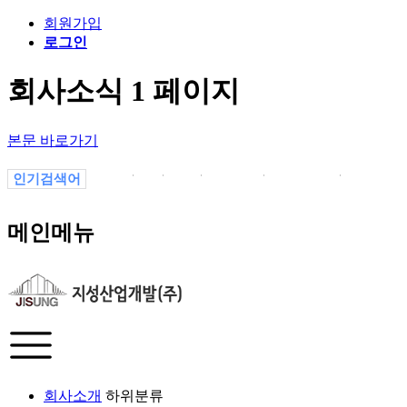
회원가입
로그인
회사소식 1 페이지
본문 바로가기
인기검색어
1
1.
1-1
의정부
13p7vyajl
1월
-1
메인메뉴
회사소개
하위분류