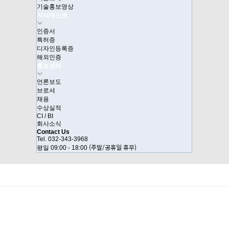
기술홍보영상
지식재산권
인증서
특허증
디자인등록증
해외인증
홍보센터
언론보도
브로셔
채용
수상실적
CI / BI
회사소식
Contact Us
Tel. 032-343-3968
(주말/공휴일 휴무)
평일 09:00 - 18:00