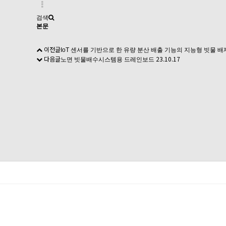
검색
본문
이전글
IoT 센서를 기반으로 한 유량 분산 배출 기능의 지능형 빗물 배
다음글
23.10.17
노면 빗물배수시스템용 드레인보드