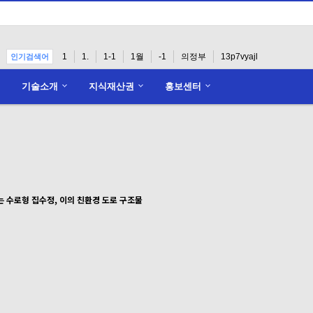
1
1.
1-1
1월
-1
의정부
13p7vyajl
인기검색어
기술소개
지식재산권
홍보센터
 수로형 집수정, 이의 친환경 도로 구조물